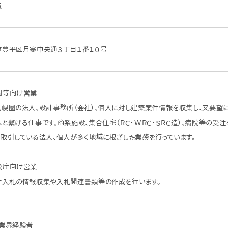
員
市豊平区月寒中央通３丁目１番１０号
間等向け営業
札幌圏の法人、設計事務所（会社）、個人に対し建築案件情報を収集し、又要望
と繋げる仕事です。商系施設、集合住宅（ＲＣ・ＷＲＣ・ＳＲＣ造）、病院等の受注
く取引している法人、個人が多く地域に根ざした業務を行っています。
公庁向け営業
庁入札の情報収集や入札関連書類等の作成を行います。
設業界経験者