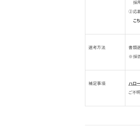
採用
②応
こ
選考方法
書類選
※採
補足事項
ハロ
ご不