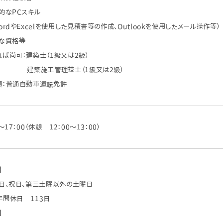
的なPCスキル
rdやExcelを使用した見積書等の作成、Outlookを使用したメール操作等）
要な資格等
ば尚可：建築士（1級又は2級）
施工管理技士（1級又は2級）
：普通自動車運転免許
～17：00（休憩 12：00～13：00）
】
曜日、祝日、第三土曜以外の土曜日
間休日 113日
】