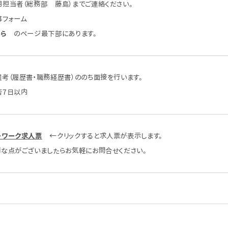
担当者（総務部 藤島）までご連絡ください。
募フォーム
ちら
のページ最下部にあります。
考（履歴書・職務経歴書）ののち面接を行います。
否7日以内
ーワーク求人票
←クリックすると求人票が表示します。
明な点がございましたらお気軽にお問合せください。