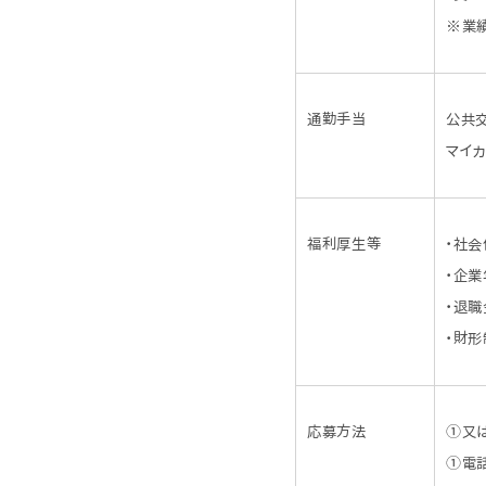
※業
通勤手当
公共
マイ
福利厚生等
・社会
・企
・退職
・財
応募方法
①又
①電話