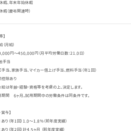
期休暇、年末年始休暇
休暇（慶弔関連時）
等】
給（月給）
,000円～450,000円（月平均労働日数：21.0日）
他手当
手当、家族手当、マイカー借上げ手当、燃料手当（年１回）
勤控除あり
給は年齢・経験・資格等を考慮の上、決定します。
用期間 6ヶ月。試用期間中の労働条件は同条件です。
・賞与】
：あり（年1回）1.0～1.8％（前年度実績）
：あり（年2回）計4.5ヶ月 （前年度実績）