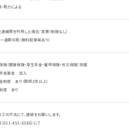
績・能力による
交通機関を利用した場合：実費（制限なし）
カー通勤可能（無料駐車場あり）
保険（健康保険・厚生年金・雇用保険・労災保険）完備
業年金基金 加入
金制度 あり（勤続3年以上）
形制度 あり
は②の方法にて、連絡をお願いします。
（011-851-6586）にて