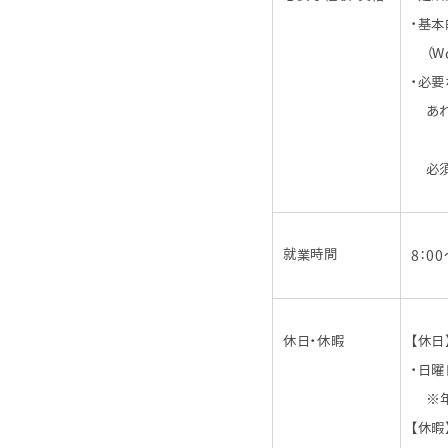
・基本
（Wo
・必
あれ
建築
必須
就業時間
8：00
休日・休暇
【休日
・日
※年
【休暇