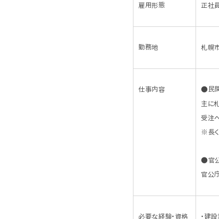
雇用形態
正社
勤務地
札幌
仕事内容
●民
主に
受注へ
※長
●官
官公
必要な経験・資格
・建