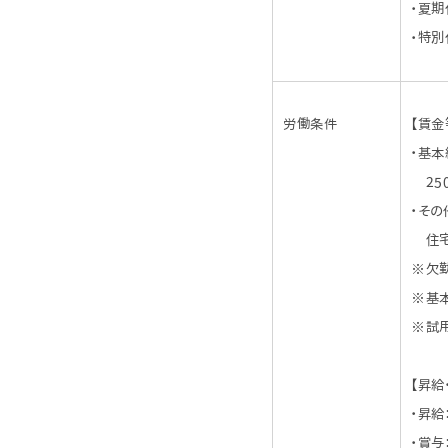
・夏
・特別
労働条件
【賃金
・基本
250
・その
住宅
※欠
※基本
※試
【昇給
・昇給
・賞与