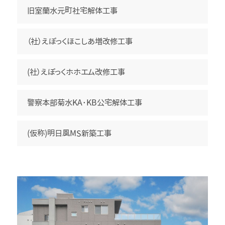
北2西24MS 新築工事
旧室蘭水元町社宅解体工事
（社）えぽっくほこしあ増改修工事
北2西24MS新築工事
苗穂駅前再開発工事
(社）えぽっくホホエム改修工事
警察本部菊水KA･KB公宅解体工事
苗穂駅前再開発工事
(仮称)明日風MS新築工事