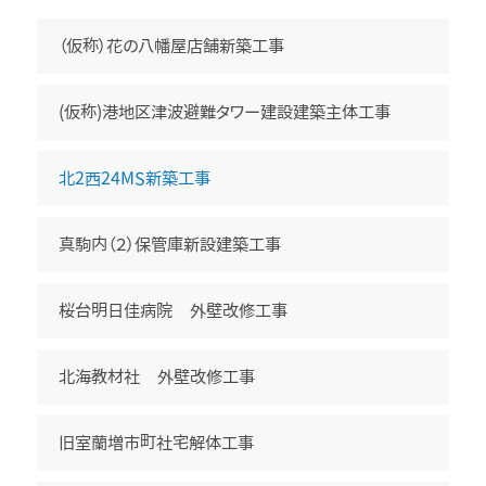
（仮称）花の八幡屋店舗新築工事
(仮称)港地区津波避難タワー建設建築主体工事
北8西1地区市街地再開発工事
北2西24MS新築工事
花の八幡屋 事務所・住宅新築工事 外観
真駒内（２）保管庫新設建築工事
桜台明日佳病院 外壁改修工事
北海教材社 外壁改修工事
旧室蘭増市町社宅解体工事