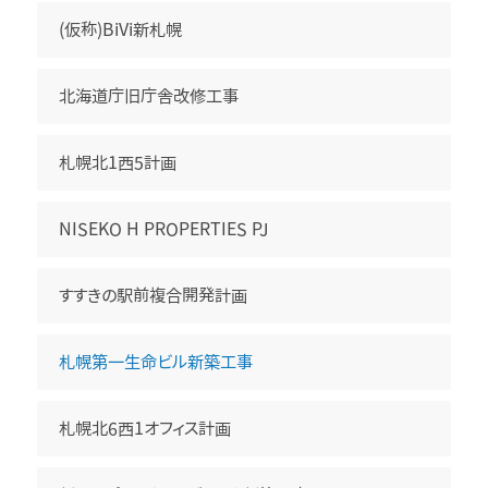
(仮称)BiVi新札幌
北海道庁旧庁舎改修工事
札幌北1西5計画
NISEKO H PROPERTIES PJ
すすきの駅前複合開発計画
札幌第一生命ビル新築工事
札幌北6西1オフィス計画